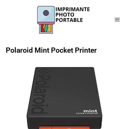
Aller
Main
au
Men
contenu
Polaroid Mint Pocket Printer